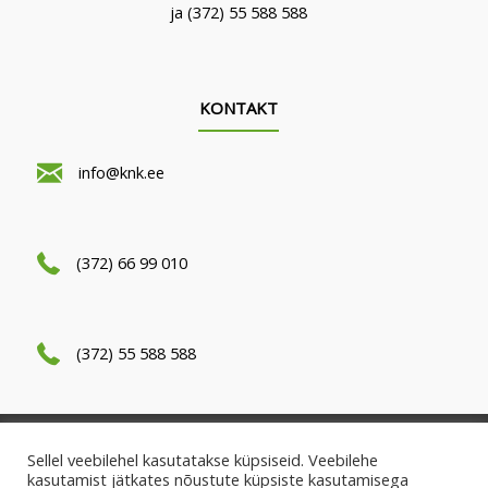
ja (372) 55 588 588
KONTAKT
info@knk.ee
(372) 66 99 010
(372) 55 588 588
Kasutatud Kodumasinad 2024
Sellel veebilehel kasutatakse küpsiseid. Veebilehe
kasutamist jätkates nõustute küpsiste kasutamisega