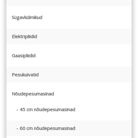
Sügavkülmikud
Elektripliidid
Gaasipliidid
Pesukuivatid
Nõudepesumasinad
45 cm nõudepesumasinad
60 cm nõudepesumasinad