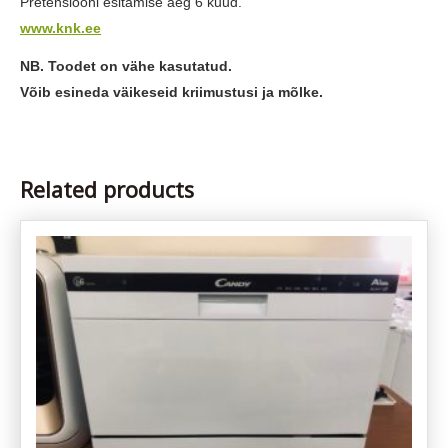
Pretensiooni esitamise aeg 6 kuud.
www.knk.ee
NB. Toodet on vähe kasutatud.
Võib esineda väikeseid kriimustusi ja mõlke.
Related products