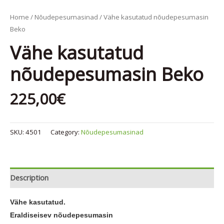
Home
/
Nõudepesumasinad
/ Vähe kasutatud nõudepesumasin
Beko
Vähe kasutatud
nõudepesumasin Beko
225,00
€
SKU:
4501
Category:
Nõudepesumasinad
Description
Vähe kasutatud.
Eraldiseisev nõudepesumasin